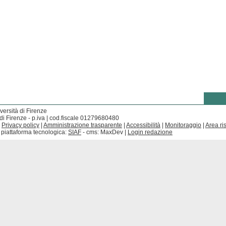
versità di Firenze
di Firenze - p.iva | cod.fiscale 01279680480
|
Privacy policy
|
Amministrazione trasparente
|
Accessibilità
|
Monitoraggio
|
Area ri
 piattaforma tecnologica:
SIAF
- cms: MaxDev |
Login redazione