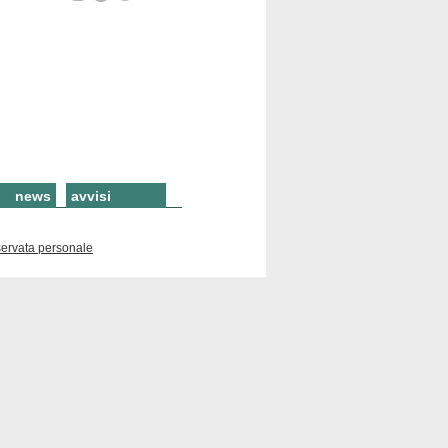
news
avvisi
servata personale