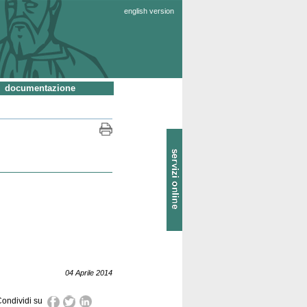
english version
documentazione
SOL
-
Servizi
online
04 Aprile 2014
ondividi su