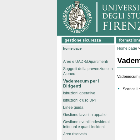
gestione sicurezza
formazion
Home page
home page
Vademe
Aree e UADR/Dipartimenti
Soggetti della prevenzione in
Ateneo
Vademecum per
Vademecum per i
Dirigenti
Scarica i
Istruzioni operative
Istruzioni d'uso DPI
Linee guida
Gestione lavori in appalto
Gestione eventi indesiderati:
infortuni e quasi incidenti
Area riservata