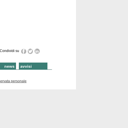
Condividi su
news
avvisi
servata personale