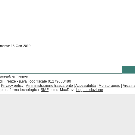
namento: 18-Gen-2019
versità di Firenze
di Firenze - p.iva | cod.fiscale 01279680480
|
Privacy policy
|
Amministrazione trasparente
|
Accessibilità
|
Monitoraggio
|
Area ri
 piattaforma tecnologica:
SIAF
- cms: MaxDev |
Login redazione