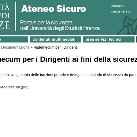
cercachi
cerca nel sito
e
contenuti multimediali
area servizi tecnici
>
Documentazione
> Vademecum per i Dirigenti
cum per i Dirigenti ai fini della sicure
 lo svolgimento delle funzioni proprie e delegate in materia di sicurezza da parte 
l vademecum (
pdf
)