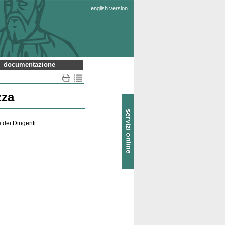
english version
documentazione
zza
SOL
-
Servizi
online
dei Dirigenti.