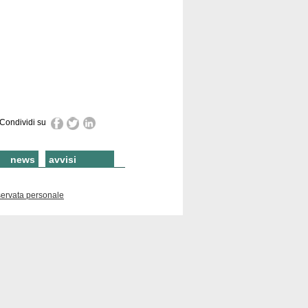
Condividi su
news
avvisi
servata personale