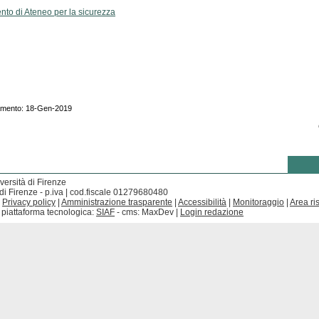
to di Ateneo per la sicurezza
namento: 18-Gen-2019
versità di Firenze
di Firenze - p.iva | cod.fiscale 01279680480
|
Privacy policy
|
Amministrazione trasparente
|
Accessibilità
|
Monitoraggio
|
Area ri
 piattaforma tecnologica:
SIAF
- cms: MaxDev |
Login redazione