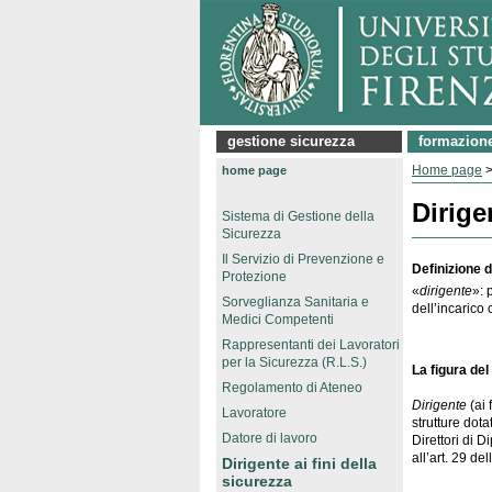
gestione sicurezza
formazion
Home page
home page
Dirige
Sistema di Gestione della
Sicurezza
Il Servizio di Prevenzione e
Definizione 
Protezione
«
dirigente
»: 
Sorveglianza Sanitaria e
dell’incarico 
Medici Competenti
Rappresentanti dei Lavoratori
per la Sicurezza (R.L.S.)
La figura del
Regolamento di Ateneo
Dirigente
(ai 
Lavoratore
strutture dota
Datore di lavoro
Direttori di D
all’art. 29 del
Dirigente ai fini della
sicurezza