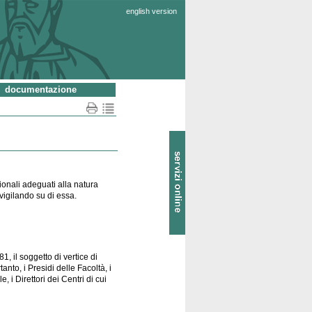
english version
documentazione
SOL
-
Servizi
online
ionali adeguati alla natura
 vigilando su di essa.
81, il soggetto di vertice di
anto, i Presidi delle Facoltà, i
, i Direttori dei Centri di cui