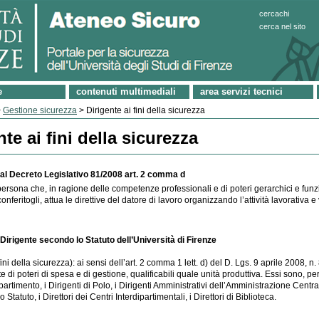
cercachi
cerca nel sito
e
contenuti multimediali
area servizi tecnici
>
Gestione sicurezza
> Dirigente ai fini della sicurezza
nte ai fini della sicurezza
dal Decreto Legislativo 81/2008 art. 2 comma d
persona che, in ragione delle competenze professionali e di poteri gerarchici e funz
conferitogli, attua le direttive del datore di lavoro organizzando l’attività lavorativa e
 Dirigente secondo lo Statuto dell’Università di Firenze
fini della sicurezza): ai sensi dell’art. 2 comma 1 lett. d) del D. Lgs. 9 aprile 2008, n. 
te di poteri di spesa e di gestione, qualificabili quale unità produttiva. Essi sono, pert
ipartimento, i Dirigenti di Polo, i Dirigenti Amministrativi dell’Amministrazione Centrale
lo Statuto, i Direttori dei Centri Interdipartimentali, i Direttori di Biblioteca.