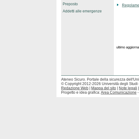
Preposto
Regolamen
Addetti alle emergenze
ultimo aggior
Ateneo Sicuro. Portale della sicurezza dell'Uni
© Copyright 2012-2026 Università degli Studi 
Redazione Web
|
Mappa del sito
|
Note legali
Progetto e idea grafica:
Area Comunicazione
-