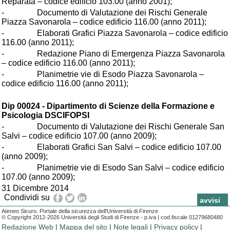
Reparata – codice edificio 103.00 (anno 2001);
- Documento di Valutazione dei Rischi Generale
Piazza Savonarola – codice edificio 116.00 (anno 2011);
- Elaborati Grafici Piazza Savonarola – codice edificio
116.00 (anno 2011);
- Redazione Piano di Emergenza Piazza Savonarola
– codice edificio 116.00 (anno 2011);
- Planimetrie vie di Esodo Piazza Savonarola –
codice edificio 116.00 (anno 2011);
Dip 00024 - Dipartimento di Scienze della Formazione e
Psicologia DSCIFOPSI
- Documento di Valutazione dei Rischi Generale San
Salvi – codice edificio 107.00 (anno 2009);
- Elaborati Grafici San Salvi – codice edificio 107.00
(anno 2009);
- Planimetrie vie di Esodo San Salvi – codice edificio
107.00 (anno 2009);
31 Dicembre 2014
Condividi su
news
avvisi
Ateneo Sicuro. Portale della sicurezza dell'Università di Firenze
© Copyright 2012-2026 Università degli Studi di Firenze - p.iva | cod.fiscale 01279680480
Redazione Web
|
Mappa del sito
|
Note legali
|
Privacy policy
|